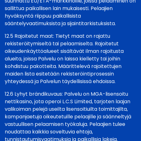
suunnattu EU/ETA-markkinoille, joissa pelaaminen on
sallittua paikallisen lain mukaisesti. Pelaajien
hyväksyntä riippuu paikallisista
sääntelyvaatimuksista ja sijaintitarkistuksista.
12.5 Rajoitetut maat: Tietyt maat on rajattu
rekisteröitymiseltä tai pelaamiselta. Rajoitetut
oikeudenkäyttöalueet sisältävät ilman rajoitusta
alueita, joissa Palvelu on laissa kielletty tai joihin
kohdistuu pakotteita. Määrittelevä rajoitettujen
maiden lista esitetään rekisteröintiprosessin
yhteydessä ja Palvelun täydellisissä ehdoissa.
12.6 Lyhyt brändikuvaus: Palvelu on MGA-lisensoitu
nettikasino, jota operoi L.C.S Limited, tarjoten laajan
valikoiman pelejä useilta lisensoitiuilta toimittajilta,
kampanjaetuja oikeutetuille pelaajille ja säänneltyjä
vastuullisen pelaamisen työkaluja. Pelaajien tulee
noudattaa kaikkia soveltuvia ehtoja,
tunnistautumisvaatimuksia ja paikallisia lakeja.