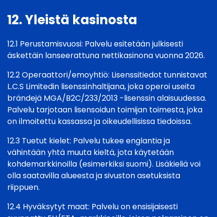
12. Yleistä kasinosta
12.1 Perustamisvuosi: Palvelu esitetään julkisesti
äskettäin lanseerattuna nettikasinona vuonna 2026.
12.2 Operaattori/emoyhtiö: Lisenssitiedot tunnistavat
L.C.S Limitedin lisenssinhaltijana, joka operoi useita
brändejä MGA/B2C/233/2013 -lisenssin alaisuudessa.
Palvelu tarjotaan lisensoidun toimijan toimesta, joka
on ilmoitettu kassassa ja oikeudellisissa tiedoissa.
12.3 Tuetut kielet: Palvelu tukee englantia ja
vähintään yhtä muuta kieltä, jota käytetään
kohdemarkkinoilla (esimerkiksi suomi). Lisäkieliä voi
olla saatavilla alueesta ja sivuston asetuksista
riippuen.
12.4 Hyväksytyt maat: Palvelu on ensisijaisesti