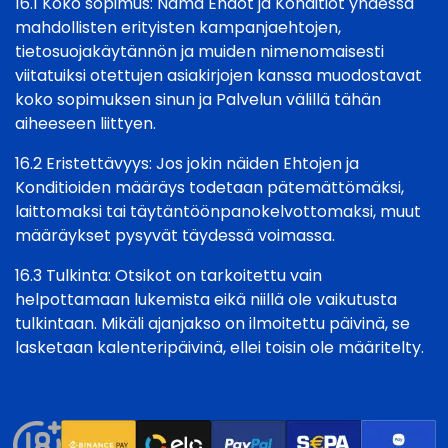
16.1 Koko sopimus: Nämä Ehdot ja Konditiot yhdessä
mahdollisten erityisten kampanjaehtojen,
tietosuojakäytännön ja muiden nimenomaisesti
viitatuiksi otettujen asiakirjojen kanssa muodostavat
koko sopimuksen sinun ja Palvelun välillä tähän
aiheeseen liittyen.
16.2 Eristettävyys: Jos jokin näiden Ehtojen ja
Konditioiden määräys todetaan pätemättömäksi,
laittomaksi tai täytäntöönpanokelvottomaksi, muut
määräykset pysyvät täydessä voimassa.
16.3 Tulkinta: Otsikot on tarkoitettu vain
helpottamaan lukemista eikä niillä ole vaikutusta
tulkintaan. Mikäli ajanjakso on ilmoitettu päivinä, se
lasketaan kalenteripäivinä, ellei toisin ole määritelty.