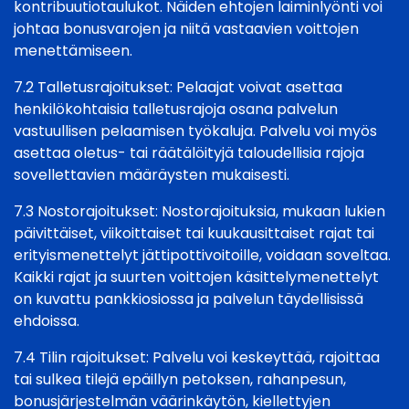
kontribuutiotaulukot. Näiden ehtojen laiminlyönti voi
johtaa bonusvarojen ja niitä vastaavien voittojen
menettämiseen.
7.2 Talletusrajoitukset: Pelaajat voivat asettaa
henkilökohtaisia talletusrajoja osana palvelun
vastuullisen pelaamisen työkaluja. Palvelu voi myös
asettaa oletus- tai räätälöityjä taloudellisia rajoja
sovellettavien määräysten mukaisesti.
7.3 Nostorajoitukset: Nostorajoituksia, mukaan lukien
päivittäiset, viikoittaiset tai kuukausittaiset rajat tai
erityismenettelyt jättipottivoitoille, voidaan soveltaa.
Kaikki rajat ja suurten voittojen käsittelymenettelyt
on kuvattu pankkiosiossa ja palvelun täydellisissä
ehdoissa.
7.4 Tilin rajoitukset: Palvelu voi keskeyttää, rajoittaa
tai sulkea tilejä epäillyn petoksen, rahanpesun,
bonusjärjestelmän väärinkäytön, kiellettyjen