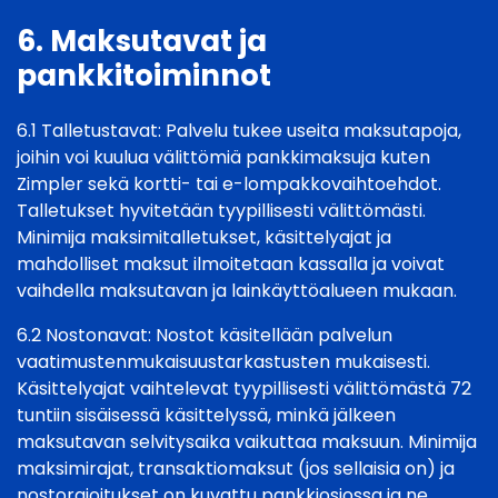
6. Maksutavat ja
pankkitoiminnot
6.1 Talletustavat: Palvelu tukee useita maksutapoja,
joihin voi kuulua välittömiä pankkimaksuja kuten
Zimpler sekä kortti- tai e-lompakkovaihtoehdot.
Talletukset hyvitetään tyypillisesti välittömästi.
Minimija maksimitalletukset, käsittelyajat ja
mahdolliset maksut ilmoitetaan kassalla ja voivat
vaihdella maksutavan ja lainkäyttöalueen mukaan.
6.2 Nostonavat: Nostot käsitellään palvelun
vaatimustenmukaisuustarkastusten mukaisesti.
Käsittelyajat vaihtelevat tyypillisesti välittömästä 72
tuntiin sisäisessä käsittelyssä, minkä jälkeen
maksutavan selvitysaika vaikuttaa maksuun. Minimija
maksimirajat, transaktiomaksut (jos sellaisia on) ja
nostorajoitukset on kuvattu pankkiosiossa ja ne