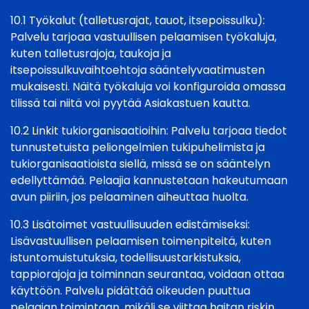
10.1 Työkalut (talletusrajat, tauot, itsepoissulku):
Palvelu tarjoaa vastuullisen pelaamisen työkaluja,
kuten talletusrajoja, taukoja ja
itsepoissulkuvaihtoehtoja sääntelyvaatimusten
mukaisesti. Näitä työkaluja voi konfiguroida omassa
tilissä tai niitä voi pyytää Asiakastuen kautta.
10.2 Linkit tukiorganisaatioihin: Palvelu tarjoaa tiedot
tunnustetuista peliongelmien tukipuhelimista ja
tukiorganisaatioista siellä, missä se on sääntelyn
edellyttämää. Pelaajia kannustetaan hakeutumaan
avun piiriin, jos pelaaminen aiheuttaa huolta.
10.3 Lisätoimet vastuullisuuden edistämiseksi:
Lisävastuullisen pelaamisen toimenpiteitä, kuten
istuntomuistutuksia, todellisuustarkistuksia,
tappiorajoja ja toiminnan seurantaa, voidaan ottaa
käyttöön. Palvelu pidättää oikeuden puuttua
pelaajan toimintaan, mikäli se viittaa haitan riskin