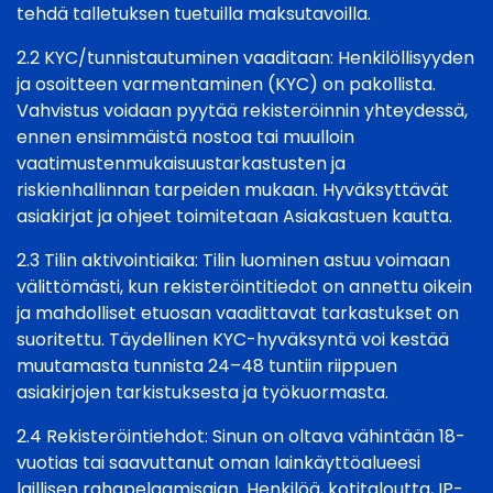
tehdä talletuksen tuetuilla maksutavoilla.
2.2 KYC/tunnistautuminen vaaditaan: Henkilöllisyyden
ja osoitteen varmentaminen (KYC) on pakollista.
Vahvistus voidaan pyytää rekisteröinnin yhteydessä,
ennen ensimmäistä nostoa tai muulloin
vaatimustenmukaisuustarkastusten ja
riskienhallinnan tarpeiden mukaan. Hyväksyttävät
asiakirjat ja ohjeet toimitetaan Asiakastuen kautta.
2.3 Tilin aktivointiaika: Tilin luominen astuu voimaan
välittömästi, kun rekisteröintitiedot on annettu oikein
ja mahdolliset etuosan vaadittavat tarkastukset on
suoritettu. Täydellinen KYC-hyväksyntä voi kestää
muutamasta tunnista 24–48 tuntiin riippuen
asiakirjojen tarkistuksesta ja työkuormasta.
2.4 Rekisteröintiehdot: Sinun on oltava vähintään 18-
vuotias tai saavuttanut oman lainkäyttöalueesi
laillisen rahapelaamisajan. Henkilöä, kotitaloutta, IP-