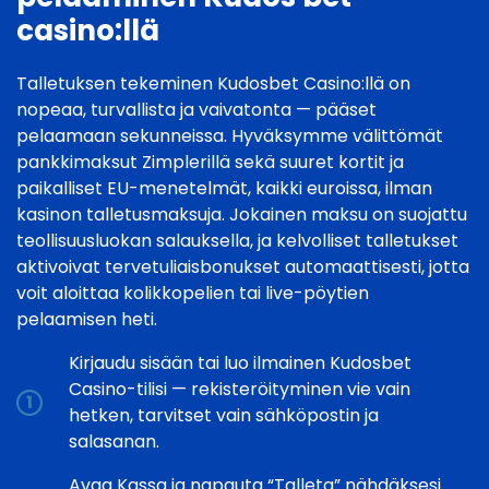
casino:llä
Talletuksen tekeminen Kudosbet Casino:llä on
nopeaa, turvallista ja vaivatonta — pääset
pelaamaan sekunneissa. Hyväksymme välittömät
pankkimaksut Zimplerillä sekä suuret kortit ja
paikalliset EU-menetelmät, kaikki euroissa, ilman
kasinon talletusmaksuja. Jokainen maksu on suojattu
teollisuusluokan salauksella, ja kelvolliset talletukset
aktivoivat tervetuliaisbonukset automaattisesti, jotta
voit aloittaa kolikkopelien tai live-pöytien
pelaamisen heti.
Kirjaudu sisään tai luo ilmainen Kudosbet
Casino-tilisi — rekisteröityminen vie vain
hetken, tarvitset vain sähköpostin ja
salasanan.
Avaa Kassa ja napauta “Talleta” nähdäksesi