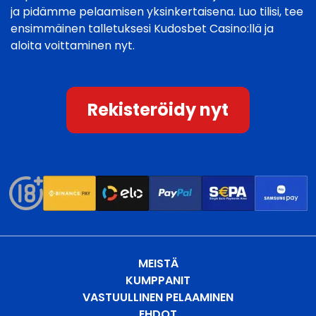
ja pidämme pelaamisen yksinkertaisena. Luo tilisi, tee
ensimmäinen talletuksesi Kudosbet Casino:llä ja
aloita voittaminen nyt.
Rekisteröidy nyt
MEISTÄ
KUMPPANIT
VASTUULLINEN PELAAMINEN
EHDOT