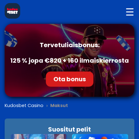
☰
Tervetuliaisbonus:
125 % jopa €820 + 160 ilmaiskierrosta
Ota bonus
›
Kudosbet Casino
Maksut
Suositut pelit