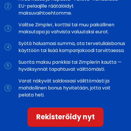
EU-pelaajille räätälöidyt
maksuvaihtoehtomme.
Valitse Zimpler, korttisi tai muu paikallinen
maksutapa ja vahvista valuutaksi eurot.
Syötä haluamasi summa, ota tervetuliaisbonus
käyttöön tai lisää kampanjakoodi tarvittaessa.
Suorita maksu pankkisi tai Zimplerin kautta —
hyväksynnät tapahtuvat välittömästi.
Varat näkyvät saldossasi välittömästi ja
mahdollinen bonus hyvitetään, jotta voit
pelata heti.
Rekisteröidy nyt