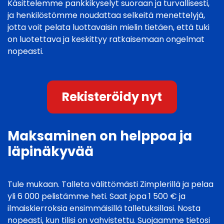
Käsittelemme pankkikyselyt suoraan ja turvallisesti,
ja henkilöstömme noudattaa selkeitä menettelyjä,
jotta voit pelata luottavaisin mielin tietäen, että tuki
on luotettava ja keskittyy ratkaisemaan ongelmat
nopeasti.
Rekisteröidy nyt
Maksaminen on helppoa ja
läpinäkyvää
Tule mukaan. Talleta välittömästi Zimplerillä ja pelaa
yli 6 000 pelistämme heti. Saat jopa 1 500 € ja
ilmaiskierroksia ensimmäisillä talletuksillasi. Nosta
nopeasti, kun tilisi on vahvistettu. Suojaamme tietosi