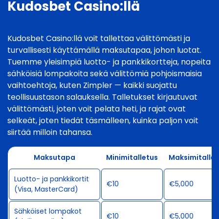
Kudosbet Casino:llä
Kudosbet Casino:llä voit tallettaa välittömästi ja
turvallisesti käyttämällä maksutapaa, johon luotat.
Tuemme yleisimpiä luotto- ja pankkikortteja, nopeita
sähköisiä lompakoita sekä välittömiä pohjoismaisia
vaihtoehtoja, kuten Zimpler — kaikki suojattu
teollisuustason salauksella. Talletukset kirjautuvat
välittömästi, joten voit pelata heti, ja rajat ovat
selkeät, joten tiedät täsmälleen, kuinka paljon voit
siirtää milloin tahansa.
Maksutapa
Minimitalletus
Maksimitalle
Luotto- ja pankkikortit
€10
€5,000
(Visa, MasterCard)
Sähköiset lompakot
€10
€5,000