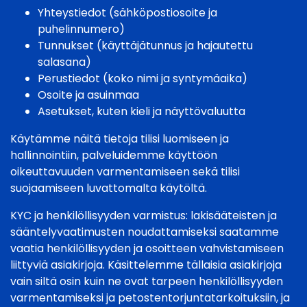
Yhteystiedot (sähköpostiosoite ja
puhelinnumero)
Tunnukset (käyttäjätunnus ja hajautettu
salasana)
Perustiedot (koko nimi ja syntymäaika)
Osoite ja asuinmaa
Asetukset, kuten kieli ja näyttövaluutta
Käytämme näitä tietoja tilisi luomiseen ja
hallinnointiin, palveluidemme käyttöön
oikeuttavuuden varmentamiseen sekä tilisi
suojaamiseen luvattomalta käytöltä.
KYC ja henkilöllisyyden varmistus: lakisääteisten ja
sääntelyvaatimusten noudattamiseksi saatamme
vaatia henkilöllisyyden ja osoitteen vahvistamiseen
liittyviä asiakirjoja. Käsittelemme tällaisia asiakirjoja
vain siltä osin kuin ne ovat tarpeen henkilöllisyyden
varmentamiseksi ja petostentorjuntatarkoituksiin, ja