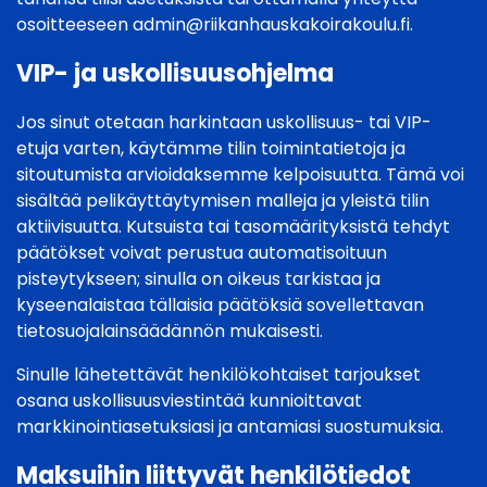
osoitteeseen
admin@riikanhauskakoirakoulu.fi
.
VIP- ja uskollisuusohjelma
Jos sinut otetaan harkintaan uskollisuus- tai VIP-
etuja varten, käytämme tilin toimintatietoja ja
sitoutumista arvioidaksemme kelpoisuutta. Tämä voi
sisältää pelikäyttäytymisen malleja ja yleistä tilin
aktiivisuutta. Kutsuista tai tasomäärityksistä tehdyt
päätökset voivat perustua automatisoituun
pisteytykseen; sinulla on oikeus tarkistaa ja
kyseenalaistaa tällaisia päätöksiä sovellettavan
tietosuojalainsäädännön mukaisesti.
Sinulle lähetettävät henkilökohtaiset tarjoukset
osana uskollisuusviestintää kunnioittavat
markkinointiasetuksiasi ja antamiasi suostumuksia.
Maksuihin liittyvät henkilötiedot