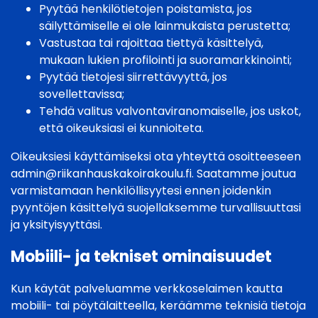
Pyytää henkilötietojen poistamista, jos
säilyttämiselle ei ole lainmukaista perustetta;
Vastustaa tai rajoittaa tiettyä käsittelyä,
mukaan lukien profilointi ja suoramarkkinointi;
Pyytää tietojesi siirrettävyyttä, jos
sovellettavissa;
Tehdä valitus valvontaviranomaiselle, jos uskot,
että oikeuksiasi ei kunnioiteta.
Oikeuksiesi käyttämiseksi ota yhteyttä osoitteeseen
admin@riikanhauskakoirakoulu.fi
. Saatamme joutua
varmistamaan henkilöllisyytesi ennen joidenkin
pyyntöjen käsittelyä suojellaksemme turvallisuuttasi
ja yksityisyyttäsi.
Mobiili- ja tekniset ominaisuudet
Kun käytät palveluamme verkkoselaimen kautta
mobiili- tai pöytälaitteella, keräämme teknisiä tietoja