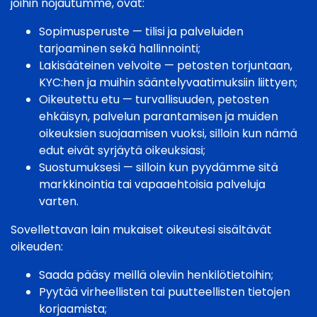
joihin nojautumme, ovat:
Sopimusperuste — tilisi ja palveluiden
tarjoaminen sekä hallinnointi;
Lakisääteinen velvoite — petosten torjuntaan,
KYC:hen ja muihin sääntelyvaatimuksiin liittyen;
Oikeutettu etu — turvallisuuden, petosten
ehkäisyn, palvelun parantamisen ja muiden
oikeuksien suojaamisen vuoksi, silloin kun nämä
edut eivät syrjäytä oikeuksiasi;
Suostumuksesi — silloin kun pyydämme sitä
markkinointia tai vapaaehtoisia palveluja
varten.
Sovellettavan lain mukaiset oikeutesi sisältävät
oikeuden:
Saada pääsy meillä oleviin henkilötietoihin;
Pyytää virheellisten tai puutteellisten tietojen
korjaamista;