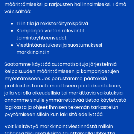
määrittämiseksi ja tarjousten hallinnoimiseksi. Tämä
voi sisältää:
Tilin tila ja rekisteröitymispäivä
Kampanjaa varten relevantit
toimintayhteenvedot
Viestintäasetuksesi ja suostumuksesi
markkinointiin
Saatamme käyttää automatisoituja järjestelmiä
kelpoisuuden määrittämiseen ja kampanjaetujen
myöntämiseen. Jos perustamme päätöksiä
profilointiin tai automaattiseen päätöksentekoon,
jolla voi olla oikeudellisia tai merkittäviä vaikutuksia,
annamme sinulle ymmärrettävää tietoa käytetystä
logiikasta ja ohjeet ihmisen tekemän tarkastelun
pyytämiseen silloin kun laki sitä edellyttää.
Voit kieltäytyä markkinointiviestinnästä milloin
tahansa tilisi asetuksista tai ottamalla yhteyttä