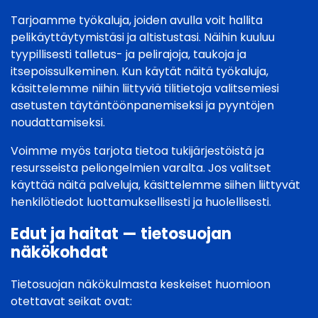
Tarjoamme työkaluja, joiden avulla voit hallita
pelikäyttäytymistäsi ja altistustasi. Näihin kuuluu
tyypillisesti talletus- ja pelirajoja, taukoja ja
itsepoissulkeminen. Kun käytät näitä työkaluja,
käsittelemme niihin liittyviä tilitietoja valitsemiesi
asetusten täytäntöönpanemiseksi ja pyyntöjen
noudattamiseksi.
Voimme myös tarjota tietoa tukijärjestöistä ja
resursseista peliongelmien varalta. Jos valitset
käyttää näitä palveluja, käsittelemme siihen liittyvät
henkilötiedot luottamuksellisesti ja huolellisesti.
Edut ja haitat — tietosuojan
näkökohdat
Tietosuojan näkökulmasta keskeiset huomioon
otettavat seikat ovat: