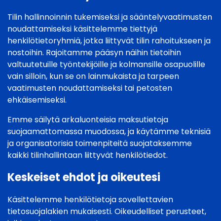
Tilin hallinnoinnin tukemiseksi ja sääntelyvaatimusten
noudattamiseksi käsittelemme tiettyjä
henkilötietoryhmiä, jotka liittyvät tilin rahoitukseen ja
nostoihin. Rajoitamme pääsyn näihin tietoihin
valtuutetuille työntekijöille ja kolmansille osapuolille
vain silloin, kun se on lainmukaista ja tarpeen
vaatimusten noudattamiseksi tai petosten
ehkäisemiseksi.
Emme säilytä arkaluonteisia maksutietoja
suojaamattomassa muodossa, ja käytämme teknisiä
ja organisatorisia toimenpiteitä suojataksemme
kaikki tilinhallintaan liittyvät henkilötiedot.
Keskeiset ehdot ja oikeutesi
Käsittelemme henkilötietoja sovellettavien
tietosuojalakien mukaisesti. Oikeudelliset perusteet,