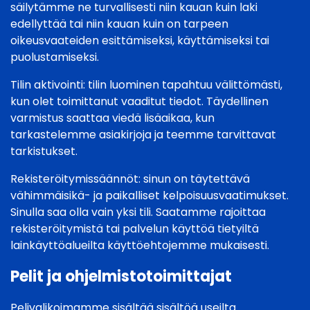
säilytämme ne turvallisesti niin kauan kuin laki
edellyttää tai niin kauan kuin on tarpeen
oikeusvaateiden esittämiseksi, käyttämiseksi tai
puolustamiseksi.
Tilin aktivointi: tilin luominen tapahtuu välittömästi,
kun olet toimittanut vaaditut tiedot. Täydellinen
varmistus saattaa viedä lisäaikaa, kun
tarkastelemme asiakirjoja ja teemme tarvittavat
tarkistukset.
Rekisteröitymissäännöt: sinun on täytettävä
vähimmäisikä- ja paikalliset kelpoisuusvaatimukset.
Sinulla saa olla vain yksi tili. Saatamme rajoittaa
rekisteröitymistä tai palvelun käyttöä tietyiltä
lainkäyttöalueilta käyttöehtojemme mukaisesti.
Pelit ja ohjelmistotoimittajat
Pelivalikoimamme sisältää sisältöä useilta