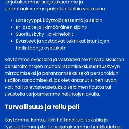
tarjotaksemme, suojataksemme ja
parantaaksemme palvelua. Näihin voi kuulua:
Laitetyyppi, käyttöjärjestelmä ja selain
IP-osoite ja likimääräinen sijainti
Suorituskyky- ja virhelokit
Evästeet ja vastaavat tekniikat istuntojen
hallintaan ja asetuksiin
Käytämme evästeitä ja vastaavia tekniikoita sivuston
perustoimintojen mahdollistamiseksi, suorituskyvyn
mittaamiseksi ja parantamiseksi sekä personoidun
sisällön tarjoamiseksi, jos olet antanut siihen luvan.
Voit hallita evästeasetuksia selaimen kautta tai
sivustolla tarjoamiemme hallintojen avulla.
Turvallisuus ja reilu peli
Käytämme kohtuullisia hallinnollisia, teknisiä ja
fyysisiä toimenpiteitä suojataksemme henkilötietoja