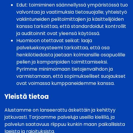
Edut: toimiminen säännellyssä ympäristössä tuo
valvontaa ja vaatimuksia tietosuojalle; yhteistyö
vakiintuneiden pelitoimittajien ja käsittelijöiden
kanssa tarkoittaa, että standardoidut kontrollit
ja auditoinnit ovat yleensä käytössä.
Huomioon otettavat seikat: laaja
palveluekosysteemi tarkoittaa, että osa
henkilötiedoista jaetaan kolmansille osapuolille
pelien ja kampanjoiden toimittamiseksi.
Pyrimme minimoimaan tietojenvaihdon ja
varmistamaan, että sopimukselliset suojaukset
ovat voimassa kumppaneidemme kanssa.
Yleistä tietoa
Alustamme on lanseerattu äskettäin ja kehittyy
jatkuvasti. Tarjoamme palveluja useilla kielillä, ja
palvelun saatavuus riippuu kunkin maan paikallisista
laeista ja rajoituksista.