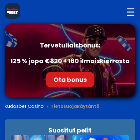
☰
Tervetuliaisbonus:
125 % jopa €820 + 160 ilmaiskierrosta
Ota bonus
›
Kudosbet Casino
Tietosuojakäytäntö
Suositut pelit