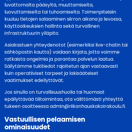
luvattomalta pääsyltä, muuttamiselta,
luovuttamiselta tai tuhoamiselta. Toimenpiteisiin
kuuluu tietojen salaaminen siirron aikana ja levossa,
käyttöoikeuksien hallinta sekä turvallinen
infrastruktuurin ylläpito.
Asiakastuen yhteydenotot (esimerkiksi live-chatin tai
sähköpostin kautta) voidaan kirjata, jotta voimme
ratkaista ongelmia ja parantaa palvelun laatua.
Säilytämme tukitiedot rajoitetun ajan vastaavasti
kuin operatiiviset tarpeet ja lakisääteiset
vaatimukset edellyttävät.
Jos sinulla on turvallisuushuolia tai huomaat
epäilyttävää tilitoimintaa, ota välittömästi yhteyttä
tukeen osoitteessa
admin@riikanhauskakoirakoulu.fi
.
Vastuullisen pelaamisen
ominaisuudet