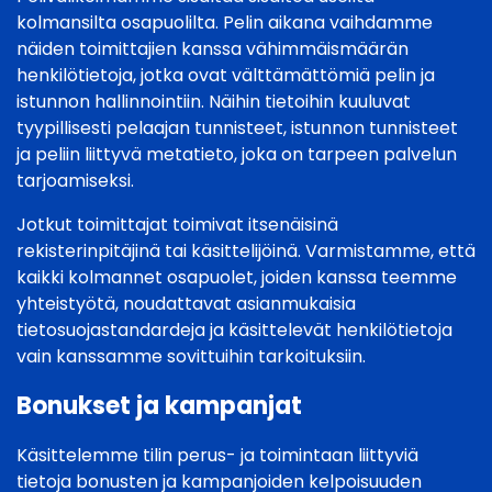
kolmansilta osapuolilta. Pelin aikana vaihdamme
näiden toimittajien kanssa vähimmäismäärän
henkilötietoja, jotka ovat välttämättömiä pelin ja
istunnon hallinnointiin. Näihin tietoihin kuuluvat
tyypillisesti pelaajan tunnisteet, istunnon tunnisteet
ja peliin liittyvä metatieto, joka on tarpeen palvelun
tarjoamiseksi.
Jotkut toimittajat toimivat itsenäisinä
rekisterinpitäjinä tai käsittelijöinä. Varmistamme, että
kaikki kolmannet osapuolet, joiden kanssa teemme
yhteistyötä, noudattavat asianmukaisia
tietosuojastandardeja ja käsittelevät henkilötietoja
vain kanssamme sovittuihin tarkoituksiin.
Bonukset ja kampanjat
Käsittelemme tilin perus- ja toimintaan liittyviä
tietoja bonusten ja kampanjoiden kelpoisuuden