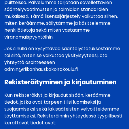
puitteissa. Palvelumme tarjotaan sovellettavien
sääntelyvaatimusten ja toimialan standardien
mukaisesti. Tämä lisenssijärjestely vaikuttaa siihen,
miten keräämme, säilytämme ja käsittelemme
henkilötietoja sekä miten vastaamme
viranomaispyyntöihin.
Jos sinulla on kysyttävää sääntelystatuksestamme
tai siitä, miten se vaikuttaa yksityisyyteesi, ota
yhteyttä osoitteeseen
admin@riikanhauskakoirakoulu.fi
.
Rekisteröityminen ja kirjautuminen
Kun rekisteröidyt ja kirjaudut sisään, keräämme
tiedot, jotka ovat tarpeen tilisi luomiseksi ja
suojaamiseksi sekä lakisääteisten velvoitteidemme
täyttämiseksi. Rekisteröinnin yhteydessä tyypillisesti
kerättävät tiedot ovat: