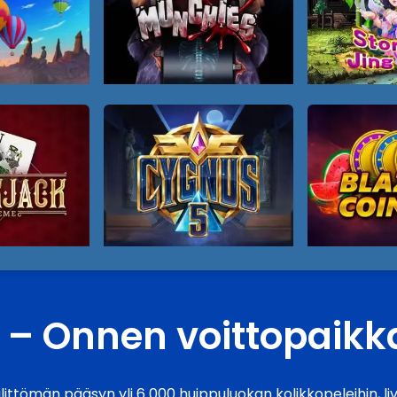
 – Onnen voittopaikk
ittömän pääsyn yli 6 000 huippuluokan kolikkopeleihin, li