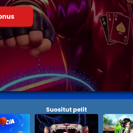
onus
Suositut pelit