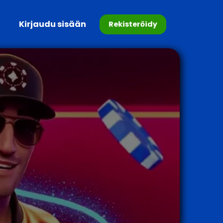
Kirjaudu sisään
Rekisteröidy