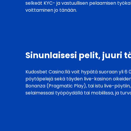
selkeät KYC- ja vastuullisen pelaamisen työkalut
voittaminen jo tänään.
Sinunlaisesi pelit, juuri t
Kudosbet Casino:llä voit hypätä suoraan yli 6 00
pöytäpelejä sekä täyden live-kasinon oikeiden 
Bonanza (Pragmatic Play), tai istu live-pöytiin,
selaimessasi työpöydällä tai mobiilissa, ja turv