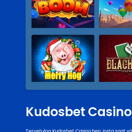
Kudosbet Casino
Tervetuloa Kudosbet Casino:hen, josta saat väl