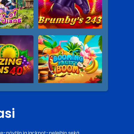
asi
ve-pöytiin ja jackpot-peleihin sekä