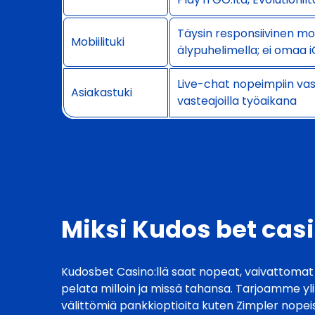
Täysin responsiivinen mob
Mobiilituki
älypuhelimella; ei omaa 
Live-chat nopeimpiin vast
Asiakastuki
vasteajoilla työaikana
Miksi Kudos bet casi
Kudosbet Casino:llä saat nopeat, vaivattomat
pelata milloin ja missä tahansa. Tarjoamme yli 6
välittömiä pankkioptioita kuten Zimpler nopeisii