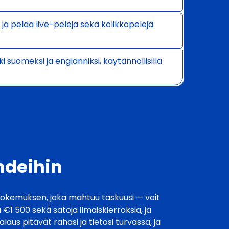
 ja pelaa live-pelejä sekä kolikkopelejä
 suomeksi ja englanniksi, käytännöllisillä
ndeihin
kokemuksen, joka mahtuu taskuusi — voit
 €1 500 sekä satoja ilmaiskierroksia, ja
aus pitävät rahasi ja tietosi turvassa, ja