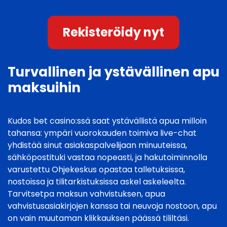
Rekisteröidy nyt
Turvallinen ja ystävällinen apu
maksuihin
Kudos bet casino:ssä saat ystävällistä apua milloin
tahansa: ympäri vuorokauden toimiva live-chat
yhdistää sinut asiakaspalvelijaan minuuteissa,
sähköpostituki vastaa nopeasti, ja hakutoiminnolla
varustettu Ohjekeskus opastaa talletuksissa,
nostoissa ja tilitarkistuksissa askel askeleelta.
Tarvitsetpa maksun vahvistuksen, apua
vahvistusasiakirjojen kanssa tai neuvoja nostoon, apu
on vain muutaman klikkauksen päässä tililtäsi.