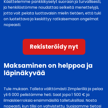
Käsittelemme pankkikyselyt suoraan ja turvallisesti,
ja henkilöstömme noudattaa selkeitä menettelyjä,
jotta voit pelata luottavaisin mielin tietäen, että tuki
on luotettava ja keskittyy ratkaisemaan ongelmat
nopeasti.
Rekisteröidy nyt
Maksaminen on helppoa ja
läpinäkyvää
Tule mukaan. Talleta välittömästi Zimplerillä ja pelaa
yli 6 000 pelistämme heti. Saat jopa 1 500 € ja
ilmaiskierroksia ensimmäisillä talletuksillasi. Nosta
nopeasti, kun tilisi on vahvistettu. Suojaamme tietosi