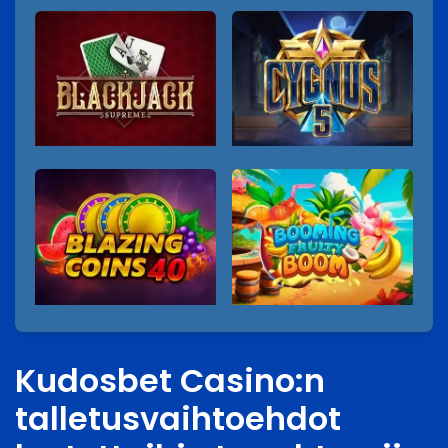
Kudosbet Casino:n
talletusvaihtoehdot