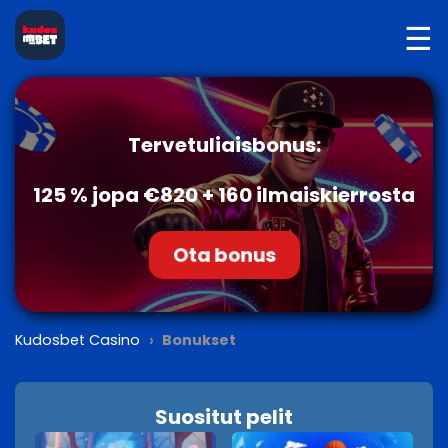
☰
Tervetuliaisbonus:
125 % jopa €820 + 160 ilmaiskierrosta
Ota bonus
›
Kudosbet Casino
Bonukset
Suositut pelit