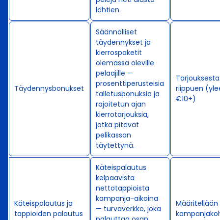
lähtien.
Säännölliset
täydennykset ja
kierrospaketit
olemassa oleville
pelaajille —
Tarjouksesta
prosenttiperusteisia
Täydennysbonukset
riippuen (yl
talletusbonuksia ja
€10+)
rajoitetun ajan
kierrotarjouksia,
jotka pitävät
pelikassan
täytettynä.
Käteispalautus
kelpaavista
nettotappioista
kampanja-aikoina
Käteispalautus ja
Määritellään
— turvaverkko, joka
tappioiden palautus
kampanjakoh
palauttaa osan