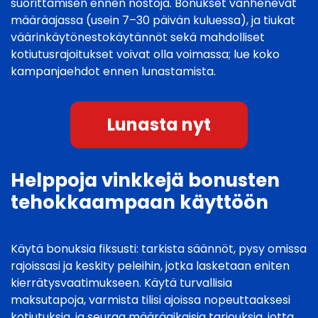
suorittamisen ennen nostoja. Bonukset vanhenevat
määräajassa (usein 7–30 päivän kuluessa), ja tiukat
väärinkäytönestokäytännöt sekä mahdolliset
kotiutusrajoitukset voivat olla voimassa; lue koko
kampanjaehdot ennen lunastamista.
Lunasta nyt
Helppoja vinkkejä bonusten
tehokkaampaan käyttöön
Käytä bonuksia fiksusti: tarkista säännöt, pysy omissa
rajoissasi ja keskity peleihin, jotka lasketaan eniten
kierrätysvaatimukseen. Käytä turvallisia
maksutapoja, varmista tilisi ajoissa nopeuttaaksesi
kotiutuksia, ja seuraa määräaikaisia tarjouksia, jotta