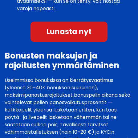
avaamiseksi — kun se on tehty, voit nostaa
varoja nopeasti.
Lunasta nyt
Bonusten maksujen ja
rajoitusten ymmärtäminen
Useimmissa bonuksissa on kierrätysvaatimus
(yleensä 30–40× bonuksen suuruinen),
maksimipanostusrajoitukset bonuspelin aikana sekä
vaihtelevat pelien panosvaikutusprosentit —
kolikkopelit yleensä lasketaan eniten, kun taas
pöytä- ja livepelit lasketaan vähemmän tai ne
saatetaan sulkea pois. Tavallisesti tarvitset
vähimmäistalletuksen (noin 10–20 €) ja KYC:n