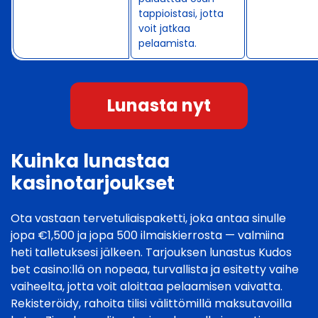
tappioistasi, jotta
voit jatkaa
pelaamista.
Lunasta nyt
Kuinka lunastaa
kasinotarjoukset
Ota vastaan tervetuliaispaketti, joka antaa sinulle
jopa €1,500 ja jopa 500 ilmaiskierrosta — valmiina
heti talletuksesi jälkeen. Tarjouksen lunastus Kudos
bet casino:llä on nopeaa, turvallista ja esitetty vaihe
vaiheelta, jotta voit aloittaa pelaamisen vaivatta.
Rekisteröidy, rahoita tilisi välittömillä maksutavoilla