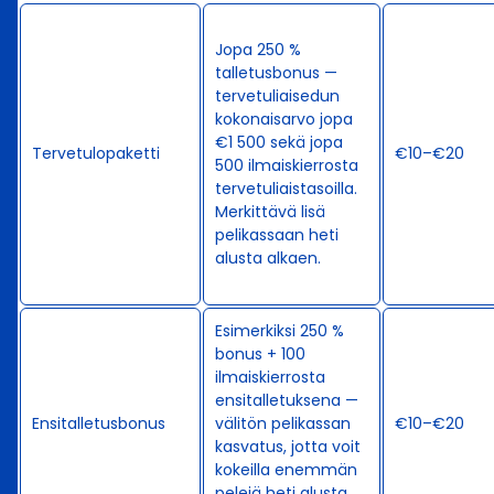
Jopa 250 %
talletusbonus —
tervetuliaisedun
kokonaisarvo jopa
€1 500 sekä jopa
Tervetulopaketti
€10–€20
500 ilmaiskierrosta
tervetuliaistasoilla.
Merkittävä lisä
pelikassaan heti
alusta alkaen.
Esimerkiksi 250 %
bonus + 100
ilmaiskierrosta
ensitalletuksena —
Ensitalletusbonus
välitön pelikassan
€10–€20
kasvatus, jotta voit
kokeilla enemmän
pelejä heti alusta