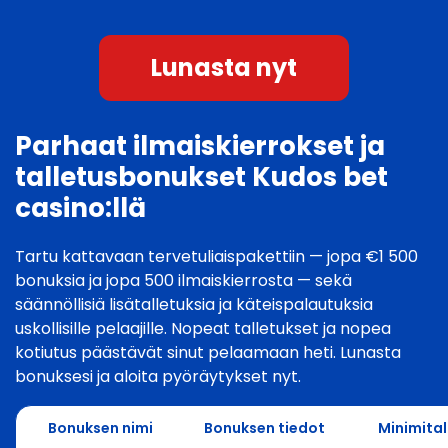
Lunasta nyt
Parhaat ilmaiskierrokset ja
talletusbonukset Kudos bet
casino:llä
Tartu kattavaan tervetuliaispakettiin — jopa €1 500
bonuksia ja jopa 500 ilmaiskierrosta — sekä
säännöllisiä lisätalletuksia ja käteispalautuksia
uskollisille pelaajille. Nopeat talletukset ja nopea
kotiutus päästävät sinut pelaamaan heti. Lunasta
bonuksesi ja aloita pyöräytykset nyt.
Bonuksen nimi
Bonuksen tiedot
Minimital